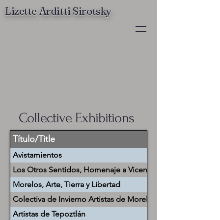
Lizette Arditti Sirotsky
Collective Exhibitions
Título/Title
Avistamientos
Los Otros Sentidos, Homenaje a Vicente Quirarte
Morelos, Arte, Tierra y Libertad
Colectiva de Invierno Artistas de Morelos
Artistas de Tepoztlán