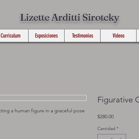
Lizette Arditti Sirotcky
Curriculum
Exposiciones
Testimonios
Videos
Figurative 
cting a human figure in a graceful pose
Precio
$280.00
Cantidad
*