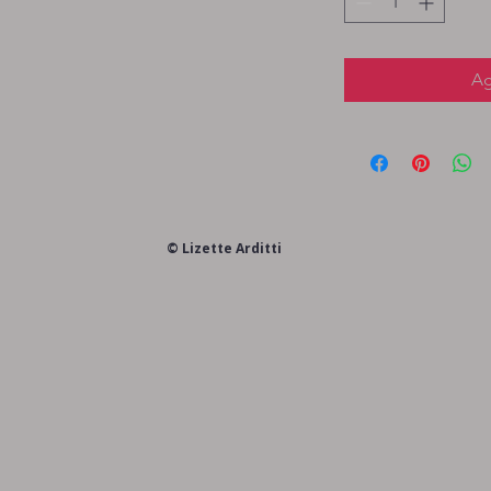
Ag
© Lizette Arditti