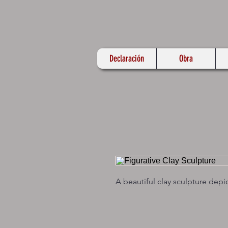
Declaración
Obra
A beautiful clay sculpture depi