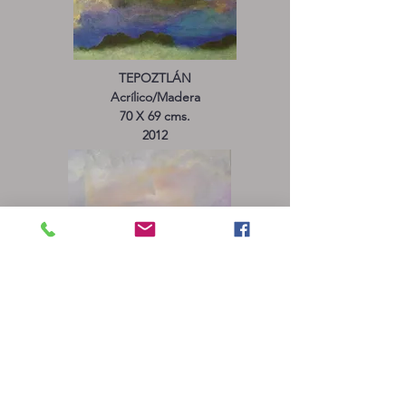
TEPOZTLÁN
Acrílico/Madera
70 X 69 cms.
2012
EL QUE CURA
Acrílico/Tela
60 X 60 cms.
2010