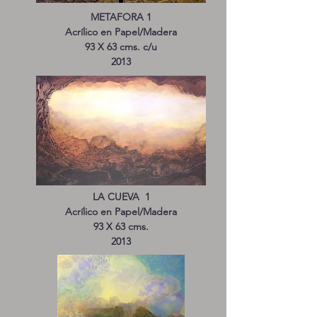
METAFORA 1
Acrílico en Papel/Madera
93 X 63 cms. c/u
2013
LA CUEVA 1
Acrílico en Papel/Madera
93 X 63 cms.
2013