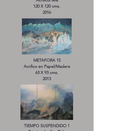
Acrílico/Tela
120 X 120 cms.
2016
METAFORA 15
Acrílico en Papel/Madera
63 X 93 cms.
2013
TIEMPO SUSPENDIDO 1